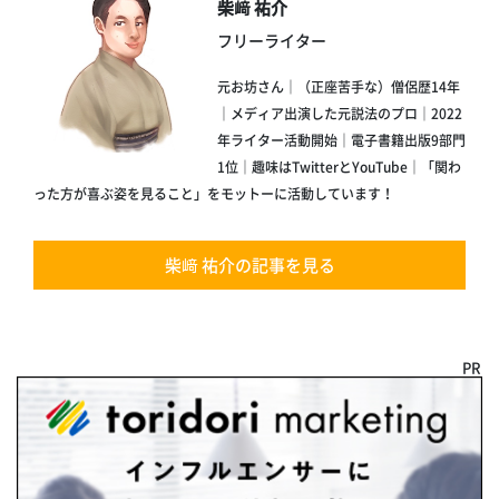
柴﨑 祐介
フリーライター
元お坊さん｜（正座苦手な）僧侶歴14年
｜メディア出演した元説法のプロ｜2022
年ライター活動開始｜電子書籍出版9部門
1位｜趣味はTwitterとYouTube｜「関わ
った方が喜ぶ姿を見ること」をモットーに活動しています！
柴﨑 祐介の記事を見る
PR