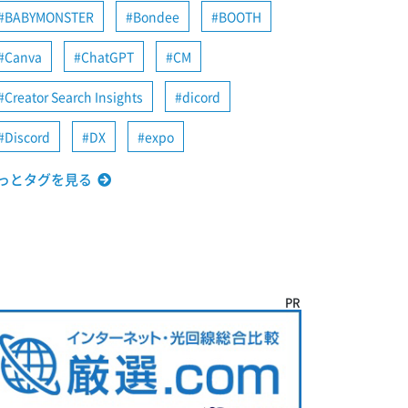
BABYMONSTER
Bondee
BOOTH
Canva
ChatGPT
CM
Creator Search Insights
dicord
Discord
DX
expo
っとタグを見る
PR