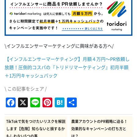
\インフルエンサーマーケティングに興味がある方へ/
【インフルエンサーマーケティング】月額４万円～PR依頼し
放題！圧倒的コスパの『トリドリマーケティング』初月半額
＋1万円キャッシュバック
\ この記事をシェア /
Facebook
X
Line
Pinterest
Hatena
共
有
TikTokで気をつけたいリスクを解説
農業アカウントのPR戦略に迫る！
します【危険】知らないと損するか
効果的なキャンペーンの打ち方と
もしれない5つの事
は？