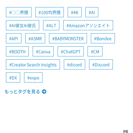
◯◯界隈
100均界隈
4K
AI
AI彼女AI彼氏
ALT
Amazonアソシエイト
API
ASMR
BABYMONSTER
Bondee
BOOTH
Canva
ChatGPT
CM
Creator Search Insights
dicord
Discord
DX
expo
もっとタグを見る
PR