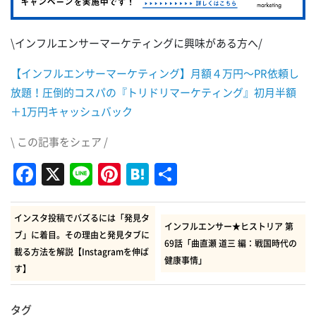
\インフルエンサーマーケティングに興味がある方へ/
【インフルエンサーマーケティング】月額４万円～PR依頼し
放題！圧倒的コスパの『トリドリマーケティング』初月半額
＋1万円キャッシュバック
\ この記事をシェア /
Facebook
X
Line
Pinterest
Hatena
共
有
インスタ投稿でバズるには「発見タ
インフルエンサー★ヒストリア 第
ブ」に着目。その理由と発見タブに
69話「曲直瀬 道三 編：戦国時代の
載る方法を解説【Instagramを伸ば
健康事情」
す】
タグ