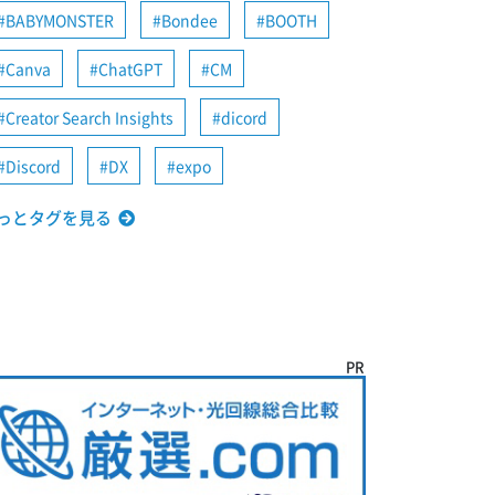
BABYMONSTER
Bondee
BOOTH
Canva
ChatGPT
CM
Creator Search Insights
dicord
Discord
DX
expo
っとタグを見る
PR