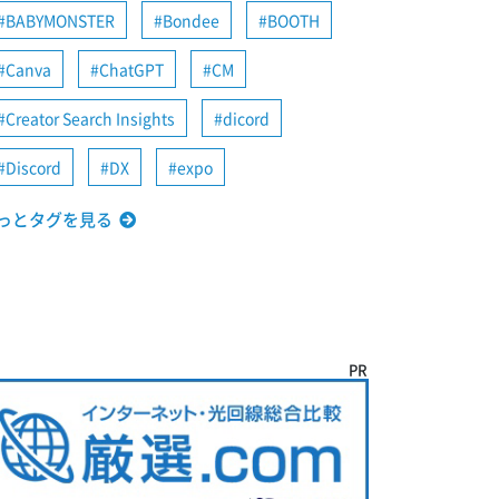
BABYMONSTER
Bondee
BOOTH
Canva
ChatGPT
CM
Creator Search Insights
dicord
Discord
DX
expo
っとタグを見る
PR