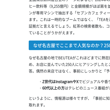
ヒー飲料等（9,255億円）と金額規模がほぼ肩
ンが専用マシンで抽出する「セブンカフェ ティ
ます。これは一時的なブームではなく、「TEA
証拠だと言えるでしょう。紅茶の検索者数も、コ
ていることがうかがえます。
なぜ名古屋でここまで人気なのか？25
なぜ名古屋の地でBEUTEAがこれほどまでに熱
め、お店に並んでいた250人にヒアリングしたと
答。偶然の来店ではなく、事前にしっかりと「予
・
Z世代はInstagramやX
でビジュアルや香
・
60代以上の方
はテレビのニュース番組が
というように、情報源は様々ですが、「事前に知
取れます。