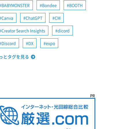
BABYMONSTER
Bondee
BOOTH
Canva
ChatGPT
CM
Creator Search Insights
dicord
Discord
DX
expo
っとタグを見る
PR