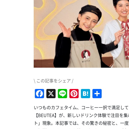
\ この記事をシェア /
Facebook
X
Line
Pinterest
Hatena
共
有
いつものカフェタイム、コーヒー一択で満足して
【BEUTEA】が、新しいドリンク体験で注目を
ト」現象。本記事では、その驚きの秘密と、一度