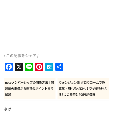
\ この記事をシェア /
Facebook
X
Line
Pinterest
Hatena
共
有
noteメンバーシップの開設方法｜開
ウォンジョンヨ グロウコームで静
設前の準備から運営のポイントまで
電気・切れ毛ゼロへ！ツヤ髪を叶え
解説
る3つの秘密とPOPUP情報
タグ