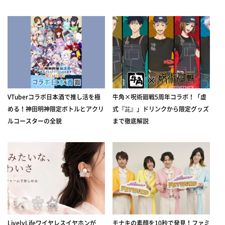
VTuberコラボ日本酒で推し活を極
牛角×呪術廻戦5周年コラボ！「虚
める！神田明神限定ボトルとアクリ
式『茈』」ドリンクから限定グッズ
ルコースターの全貌
まで徹底解説
LivelyLifeワイヤレスイヤホンが
モナキの素顔を10秒で発見！ファミ