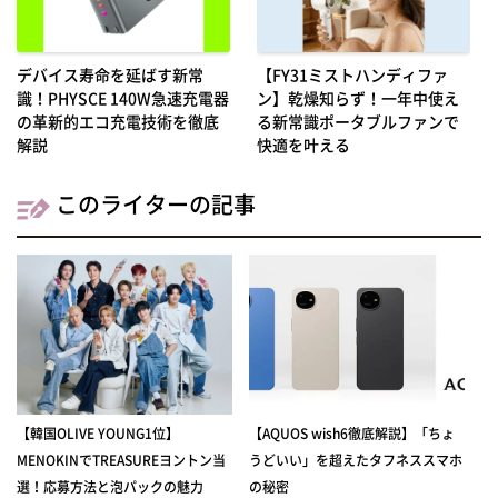
デバイス寿命を延ばす新常
【FY31ミストハンディファ
識！PHYSCE 140W急速充電器
ン】乾燥知らず！一年中使え
の革新的エコ充電技術を徹底
る新常識ポータブルファンで
解説
快適を叶える
このライターの記事
【韓国OLIVE YOUNG1位】
【AQUOS wish6徹底解説】「ちょ
MENOKINでTREASUREヨントン当
うどいい」を超えたタフネススマホ
選！応募方法と泡パックの魅力
の秘密