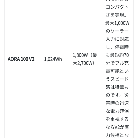
コンパクト
さを実現。
最大1,000W
のソーラー
入力に対応
し、停電時
1,800W（最
も最短約70
AORA 100 V2
1,024Wh
大2,700W）
分でフル充
電可能とい
うスピード
感は特筆も
のです。災
害時の迅速
な電力確保
を重視する
ならV2が有
力候補とな