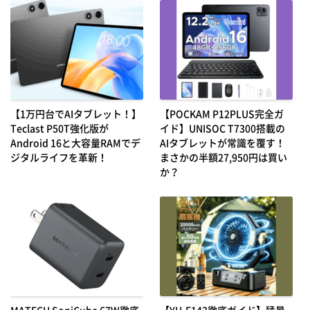
【1万円台でAIタブレット！】
【POCKAM P12PLUS完全ガ
Teclast P50T強化版が
イド】UNISOC T7300搭載の
Android 16と大容量RAMでデ
AIタブレットが常識を覆す！
ジタルライフを革新！
まさかの半額27,950円は買い
か？
MATECH SoniCube 67W徹底
【YH-F143徹底ガイド】猛暑