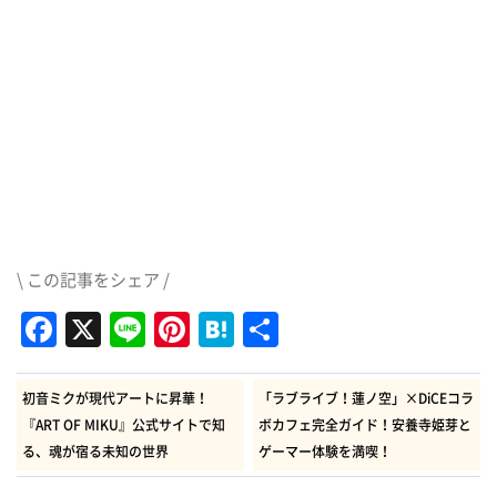
\ この記事をシェア /
Facebook
X
Line
Pinterest
Hatena
共
有
初音ミクが現代アートに昇華！
「ラブライブ！蓮ノ空」×DiCEコラ
『ART OF MIKU』公式サイトで知
ボカフェ完全ガイド！安養寺姫芽と
る、魂が宿る未知の世界
ゲーマー体験を満喫！