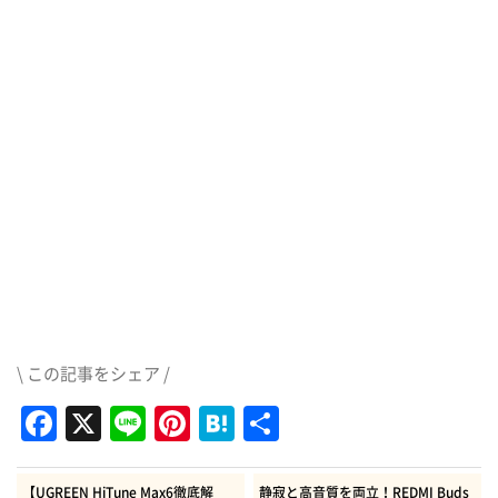
\ この記事をシェア /
Facebook
X
Line
Pinterest
Hatena
共
有
【UGREEN HiTune Max6徹底解
静寂と高音質を両立！REDMI Buds