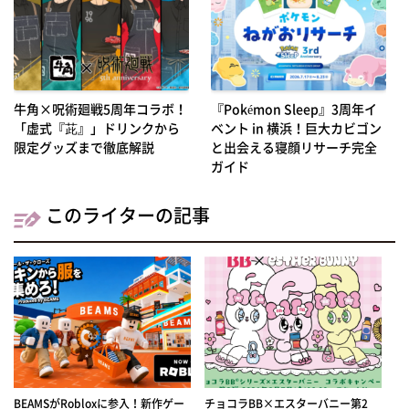
牛角×呪術廻戦5周年コラボ！
『Pokémon Sleep』3周年イ
「虚式『茈』」ドリンクから
ベント in 横浜！巨大カビゴン
限定グッズまで徹底解説
と出会える寝顔リサーチ完全
ガイド
このライターの記事
BEAMSがRobloxに参入！新作ゲー
チョコラBB×エスターバニー第2