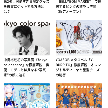
第2弾！可愛すぎる限定グッズ
「BELLYGOM MARKET」で体
を確実にゲットする方法と
験するピンクの癒やし空間
は？
【限定オープン】
中島裕翔初の写真展『7okyo
YOASOBI×タコベル「Y-
color space』を徹底解説！俳
BURRITO」徹底解説！オレン
優・モデルとは異なる“写真
ジトルティーヤと星型チーズ
家”の顔に迫る
の秘密