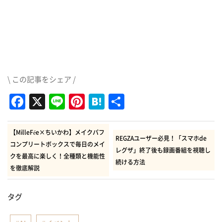
\ この記事をシェア /
Facebook
X
Line
Pinterest
Hatena
共
有
【MilleFée×ちいかわ】メイクパフ
REGZAユーザー必見！「スマホde
コンプリートボックスで毎日のメイ
レグザ」終了後も録画番組を視聴し
クを最高に楽しく！全種類と機能性
続ける方法
を徹底解説
タグ