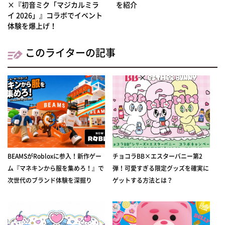
×『初音ミク「マジカルミラ
を紹介
イ 2026」』コラボでイベント
体験を爆上げ！
このライターの記事
BEAMSがRobloxに参入！新作ゲー
チョコラBB×エスターバニー第2
ム『マネキンから服を集めろ！』で
弾！可愛すぎる限定グッズを確実に
次世代のブランド体験を深掘り
ゲットする方法とは？