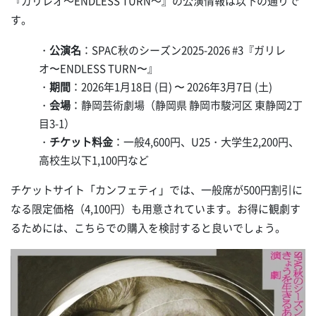
『ガリレオ～ENDLESS TURN～』の公演情報は以下の通りで
す。
・
公演名
：SPAC秋のシーズン2025-2026 #3『ガリレ
オ〜ENDLESS TURN〜』
・
期間
：2026年1月18日 (日) 〜 2026年3月7日 (土)
・
会場
：静岡芸術劇場（静岡県 静岡市駿河区 東静岡2丁
目3-1）
・
チケット料金
：一般4,600円、U25・大学生2,200円、
高校生以下1,100円など
チケットサイト「カンフェティ」では、一般席が500円割引に
なる限定価格（4,100円）も用意されています。お得に観劇す
るためには、こちらでの購入を検討すると良いでしょう。