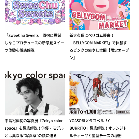
「SweeChu Sweets」原宿に爆誕！
新大久保にベリゴム襲来！
しなこプロデュースの新感覚スイー
「BELLYGOM MARKET」で体験す
ツ体験を徹底解説
るピンクの癒やし空間【限定オープ
ン】
中島裕翔初の写真展『7okyo color
YOASOBI×タコベル「Y-
space』を徹底解説！俳優・モデル
BURRITO」徹底解説！オレンジト
とは異なる“写真家”の顔に迫る
ルティーヤと星型チーズの秘密