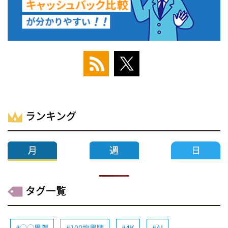
ランキング
タグ一覧
◯◯界隈
100均界隈
4K
AI