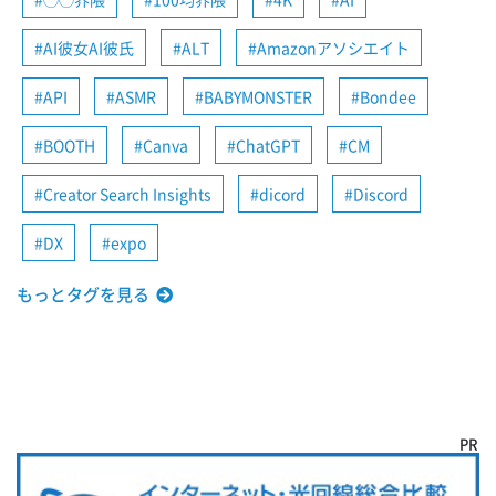
AI彼女AI彼氏
ALT
Amazonアソシエイト
API
ASMR
BABYMONSTER
Bondee
BOOTH
Canva
ChatGPT
CM
Creator Search Insights
dicord
Discord
DX
expo
もっとタグを見る
PR