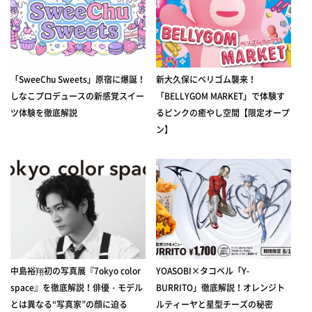
「SweeChu Sweets」原宿に爆誕！
新大久保にベリゴム襲来！
しなこプロデュースの新感覚スイー
「BELLYGOM MARKET」で体験す
ツ体験を徹底解説
るピンクの癒やし空間【限定オープ
ン】
中島裕翔初の写真展『7okyo color
YOASOBI×タコベル「Y-
space』を徹底解説！俳優・モデル
BURRITO」徹底解説！オレンジト
とは異なる“写真家”の顔に迫る
ルティーヤと星型チーズの秘密