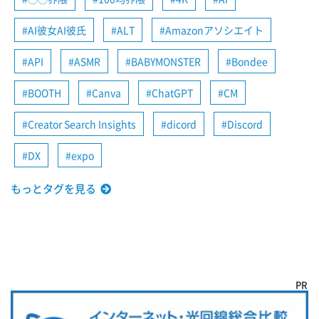
AI彼女AI彼氏
ALT
Amazonアソシエイト
API
ASMR
BABYMONSTER
Bondee
BOOTH
Canva
ChatGPT
CM
Creator Search Insights
dicord
Discord
DX
expo
もっとタグを見る
PR