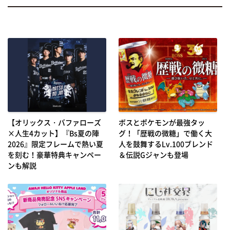
【オリックス・バファローズ
ボスとポケモンが最強タッ
×人生4カット】『Bs夏の陣
グ！「歴戦の微糖」で働く大
2026』限定フレームで熱い夏
人を鼓舞するLv.100ブレンド
を刻む！豪華特典キャンペー
＆伝説Gジャンも登場
ンも解説