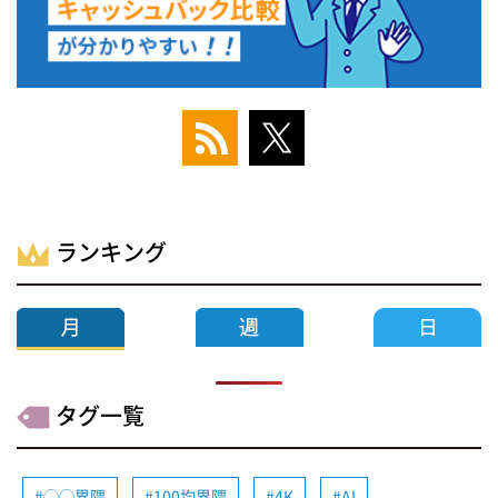
ランキング
タグ一覧
◯◯界隈
100均界隈
4K
AI