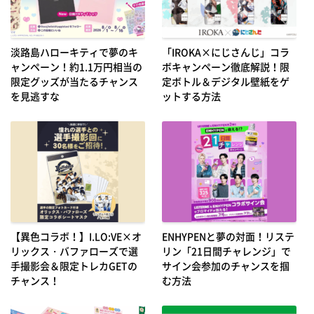
淡路島ハローキティで夢のキ
「IROKA×にじさんじ」コラ
ャンペーン！約1.1万円相当の
ボキャンペーン徹底解説！限
限定グッズが当たるチャンス
定ボトル＆デジタル壁紙をゲ
を見逃すな
ットする方法
【異色コラボ！】I.LO:VE×オ
ENHYPENと夢の対面！リステ
リックス・バファローズで選
リン「21日間チャレンジ」で
手撮影会＆限定トレカGETの
サイン会参加のチャンスを掴
チャンス！
む方法