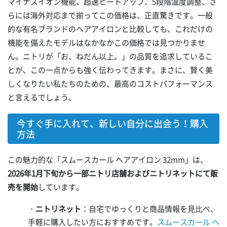
マイナスイオン機能、超速ヒートアップ、5段階温度調整、さ
らには海外対応まで揃ってこの価格は、正直驚きです。一般
的な有名ブランドのヘアアイロンと比較しても、これだけの
機能を備えたモデルはなかなかこの価格では見つかりませ
ん。ニトリが「お、ねだん以上。」の品質を追求しているこ
とが、この一点からも強く伝わってきます。まさに、賢く美
しくなりたい私たちのための、最高のコストパフォーマンス
と言えるでしょう。
今すぐ手に入れて、新しい自分に出会う！購入
方法
この魅力的な「スムースカール ヘアアイロン 32mm」は、
2026年1月下旬から一部ニトリ店舗およびニトリネットにて販
売を開始
しています。
・
ニトリネット
：自宅でゆっくりと商品情報を見比べ、
手軽に購入したい方におすすめです。
スムースカール ヘ