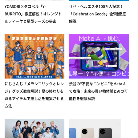
YOASOBI×タコベル「Y-
リゼ・ヘルエスタ100万人記念！
BURRITO」徹底解説！オレンジト
「Celebration Goods」全5種徹底
ルティーヤと星型チーズの秘密
解説
にじさんじ「メランコリックオレン
渋谷の“不便なコンビニ”をMeta AI
ジ」グッズ徹底解説！夏の終わりを
で攻略！未来の買い物体験とAIの可
彩るアイテムで推し活を充実させる
能性を徹底解説
方法