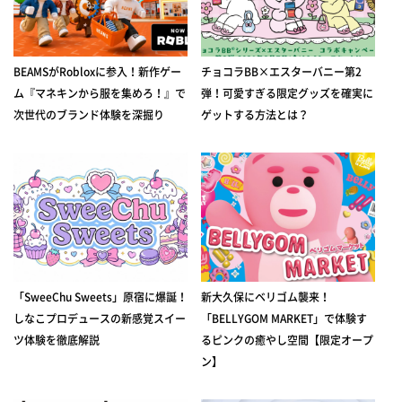
BEAMSがRobloxに参入！新作ゲー
チョコラBB×エスターバニー第2
ム『マネキンから服を集めろ！』で
弾！可愛すぎる限定グッズを確実に
次世代のブランド体験を深掘り
ゲットする方法とは？
「SweeChu Sweets」原宿に爆誕！
新大久保にベリゴム襲来！
しなこプロデュースの新感覚スイー
「BELLYGOM MARKET」で体験す
ツ体験を徹底解説
るピンクの癒やし空間【限定オープ
ン】