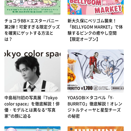
チョコラBB×エスターバニー
新大久保にベリゴム襲来！
第2弾！可愛すぎる限定グッズ
「BELLYGOM MARKET」で体
を確実にゲットする方法と
験するピンクの癒やし空間
は？
【限定オープン】
中島裕翔初の写真展『7okyo
YOASOBI×タコベル「Y-
color space』を徹底解説！俳
BURRITO」徹底解説！オレン
優・モデルとは異なる“写真
ジトルティーヤと星型チーズ
家”の顔に迫る
の秘密