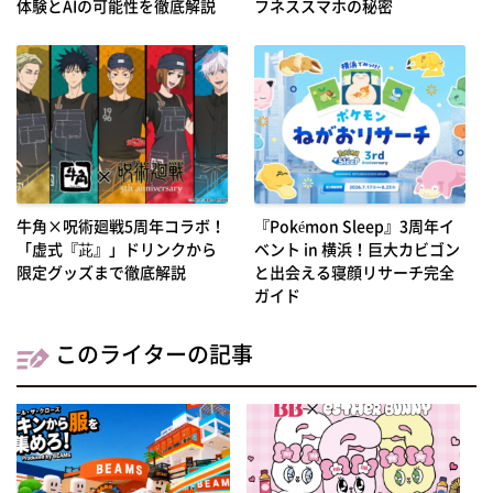
体験とAIの可能性を徹底解説
フネススマホの秘密
牛角×呪術廻戦5周年コラボ！
『Pokémon Sleep』3周年イ
「虚式『茈』」ドリンクから
ベント in 横浜！巨大カビゴン
限定グッズまで徹底解説
と出会える寝顔リサーチ完全
ガイド
このライターの記事