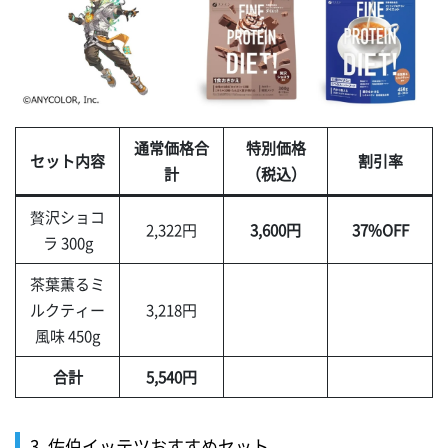
通常価格合
特別価格
セット内容
割引率
計
（税込）
贅沢ショコ
2,322円
3,600円
37%OFF
ラ 300g
茶葉薫るミ
ルクティー
3,218円
風味 450g
合計
5,540円
3. 佐伯イッテツおすすめセット