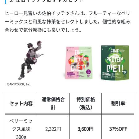
ヒーロー見習いの佐伯イッテツさんは、フルーティーなベリ
ーミックスと和風な抹茶をセレクトしました。個性的な組み
合わせで気分転換にも良いでしょう。
通常価格合
特別価格
セット内容
割引率
計
（税込）
ベリーミッ
クス風味
2,322円
3,600円
37%OFF
300g