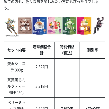
めての方も、色々な味を楽しみたい方にもぴったりでしょ
う。
通常価格合
特別価格
セット内容
割引率
計
（税込）
贅沢ショコ
2,322円
ラ 300g
茶葉薫るミ
ルクティー
3,218円
風味 450g
ベリーミッ
クス風味
2,322円
7,860円
47%OFF