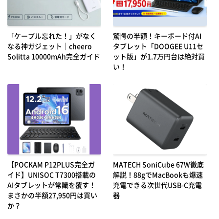
「ケーブル忘れた！」がなく
驚愕の半額！キーボード付AI
なる神ガジェット｜cheero
タブレット「DOOGEE U11セ
Solitta 10000mAh完全ガイド
ット版」が1.7万円台は絶対買
い！
【POCKAM P12PLUS完全ガ
MATECH SoniCube 67W徹底
イド】UNISOC T7300搭載の
解説！88gでMacBookも爆速
AIタブレットが常識を覆す！
充電できる次世代USB-C充電
まさかの半額27,950円は買い
器
か？