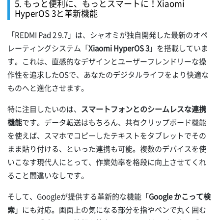
5. もっと便利に、もっとスマートに！Xiaomi
HyperOS 3と革新機能
「REDMI Pad 2 9.7」は、シャオミが独自開発した最新のオペ
レーティングシステム「
Xiaomi HyperOS 3
」を搭載していま
す。これは、直感的なデザインとユーザーフレンドリーな操
作性を追求したOSで、あなたのデジタルライフをより快適な
ものへと進化させます。
特に注目したいのは、
スマートフォンとのシームレスな連携
機能
です。データ転送はもちろん、共有クリップボード機能
を使えば、スマホでコピーしたテキストをタブレットでその
まま貼り付ける、といった連携も可能。複数のデバイスを使
いこなす現代人にとって、作業効率を格段に向上させてくれ
ること間違いなしです。
そして、Googleが提供する革新的な機能「
Google かこって検
索
」にも対応。画面上の気になる部分を指やペンで丸く囲む