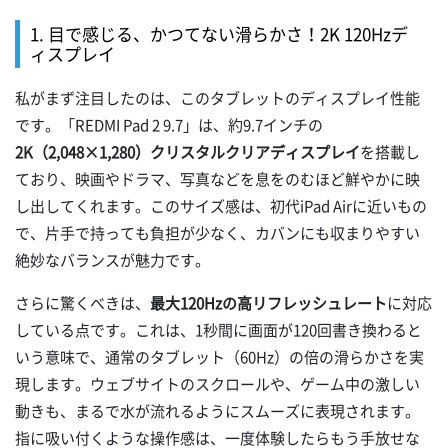
1. 目で感じる、かつてない滑らかさ！2K 120Hzデ
ィスプレイ
私がまず注目したのは、このタブレットのディスプレイ性能
です。「REDMI Pad 2 9.7」は、約9.7インチの
2K（2,048×1,280）クリスタルクリアディスプレイ
を搭載し
ており、映画やドラマ、写真などを息をのむほど鮮やかに映
し出してくれます。このサイズ感は、初代iPad Airに近いもの
で、片手で持っても負担が少なく、カバンにも収まりやすい
絶妙なバランスが魅力です。
さらに驚くべきは、
最大120Hzの高リフレッシュレート
に対応
している点です。これは、1秒間に画面が120回書き換わると
いう意味で、通常のタブレット（60Hz）の倍の滑らかさを実
現します。ウェブサイトのスクロールや、ゲーム中の激しい
動きも、まるで水が流れるようにスムーズに表現されます。
指に吸い付くような操作感は、一度体験したらもう手放せな