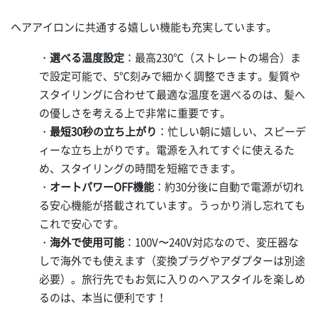
ヘアアイロンに共通する嬉しい機能も充実しています。
・
選べる温度設定
：最高230℃（ストレートの場合）ま
で設定可能で、5℃刻みで細かく調整できます。髪質や
スタイリングに合わせて最適な温度を選べるのは、髪へ
の優しさを考える上で非常に重要です。
・
最短30秒の立ち上がり
：忙しい朝に嬉しい、スピーデ
ィーな立ち上がりです。電源を入れてすぐに使えるた
め、スタイリングの時間を短縮できます。
・
オートパワーOFF機能
：約30分後に自動で電源が切れ
る安心機能が搭載されています。うっかり消し忘れても
これで安心です。
・
海外で使用可能
：100V〜240V対応なので、変圧器な
しで海外でも使えます（変換プラグやアダプターは別途
必要）。旅行先でもお気に入りのヘアスタイルを楽しめ
るのは、本当に便利です！