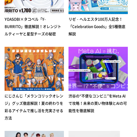
YOASOBI×タコベル「Y-
リゼ・ヘルエスタ100万人記念！
BURRITO」徹底解説！オレンジト
「Celebration Goods」全5種徹底
ルティーヤと星型チーズの秘密
解説
にじさんじ「メランコリックオレン
渋谷の“不便なコンビニ”をMeta AI
ジ」グッズ徹底解説！夏の終わりを
で攻略！未来の買い物体験とAIの可
彩るアイテムで推し活を充実させる
能性を徹底解説
方法