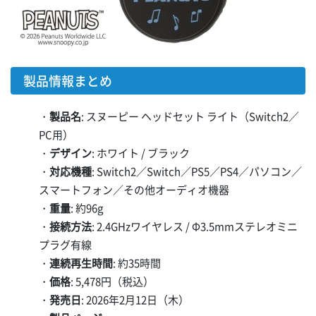
製品情報まとめ
・
製品名
: スヌーピー ヘッドセット ライト（Switch2／
PC用）
・
デザイン
: ホワイト / ブラック
・
対応機種
: Switch2／Switch／PS5／PS4／パソコン／
スマートフォン／その他オーディオ機器
・
重量
: 約96g
・
接続方法
: 2.4GHzワイヤレス / Φ3.5mmステレオミニ
プラグ有線
・
連続再生時間
: 約35時間
・
価格
: 5,478円（税込）
・
発売日
: 2026年2月12日（木）