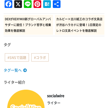
Facebook
X
Line
Pinterest
Hatena
共
有
DEXがXEXYMIX新グローバルアンバ
カルビー×古川紙工のコラボ文具店
サダーに就任！ブランド哲学と相乗
が渋谷ハラカドに登場！1日限定の
効果を徹底解説
レトロ文具イベントを徹底解説
タグ
SNSで話題
コラボ
タグ一覧へ
ライター紹介
socialwire
ライター