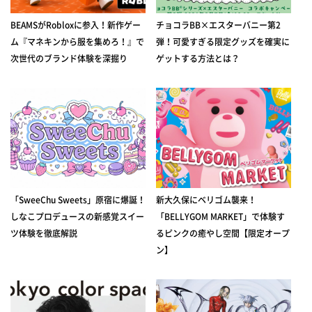
BEAMSがRobloxに参入！新作ゲー
チョコラBB×エスターバニー第2
ム『マネキンから服を集めろ！』で
弾！可愛すぎる限定グッズを確実に
次世代のブランド体験を深掘り
ゲットする方法とは？
「SweeChu Sweets」原宿に爆誕！
新大久保にベリゴム襲来！
しなこプロデュースの新感覚スイー
「BELLYGOM MARKET」で体験す
ツ体験を徹底解説
るピンクの癒やし空間【限定オープ
ン】