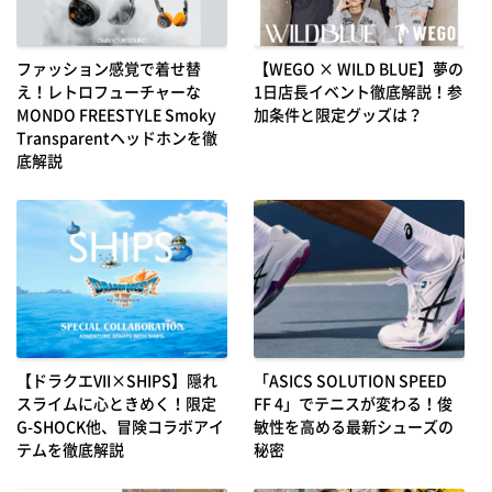
ファッション感覚で着せ替
【WEGO × WILD BLUE】夢の
え！レトロフューチャーな
1日店長イベント徹底解説！参
MONDO FREESTYLE Smoky
加条件と限定グッズは？
Transparentヘッドホンを徹
底解説
【ドラクエVII×SHIPS】隠れ
「ASICS SOLUTION SPEED
スライムに心ときめく！限定
FF 4」でテニスが変わる！俊
G-SHOCK他、冒険コラボアイ
敏性を高める最新シューズの
テムを徹底解説
秘密