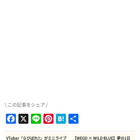
\ この記事をシェア /
Facebook
X
Line
Pinterest
Hatena
共
有
VTuber『らびぱれ!!』がミニライブ
【WEGO × WILD BLUE】夢の1日