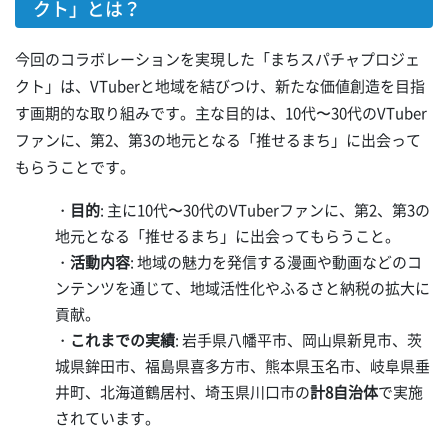
クト」とは？
今回のコラボレーションを実現した「まちスパチャプロジェ
クト」は、VTuberと地域を結びつけ、新たな価値創造を目指
す画期的な取り組みです。主な目的は、10代〜30代のVTuber
ファンに、第2、第3の地元となる「推せるまち」に出会って
もらうことです。
・
目的
: 主に10代〜30代のVTuberファンに、第2、第3の
地元となる「推せるまち」に出会ってもらうこと。
・
活動内容
: 地域の魅力を発信する漫画や動画などのコ
ンテンツを通じて、地域活性化やふるさと納税の拡大に
貢献。
・
これまでの実績
: 岩手県八幡平市、岡山県新見市、茨
城県鉾田市、福島県喜多方市、熊本県玉名市、岐阜県垂
井町、北海道鶴居村、埼玉県川口市の
計8自治体
で実施
されています。