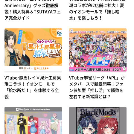
Anniversary」グッズ徹底解
琳コラボが92店舗に拡大！夏
説！購入特典＆TSUTAYAフェ
のイオンモールで「推し給
ア完全ガイド
水」を楽しもう！
VTuber静馬レイ×果汁工房果
VTuber麻雀リーグ「VPL」が
琳コラボ！イオンモールで
メタバースで新章開幕！ファ
「給水所だ！」を体験する全
ン参加型「推し活」で勝敗を
貌
左右する新常識とは？