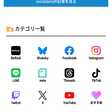
socialwireの記事を見る
カテゴリ一覧
BeReal
Bluesky
Facebook
Instagram
LINE
note
Threads
TikTok
twitch
X
YouTube
おすすめ