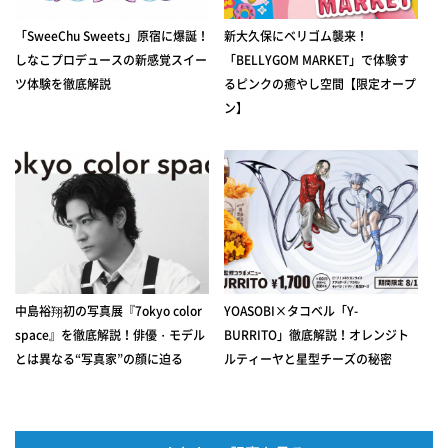
「SweeChu Sweets」原宿に爆誕！
新大久保にベリゴム襲来！
しなこプロデュースの新感覚スイー
「BELLYGOM MARKET」で体験す
ツ体験を徹底解説
るピンクの癒やし空間【限定オープ
ン】
中島裕翔初の写真展『7okyo color
YOASOBI×タコベル「Y-
space』を徹底解説！俳優・モデル
BURRITO」徹底解説！オレンジト
とは異なる“写真家”の顔に迫る
ルティーヤと星型チーズの秘密