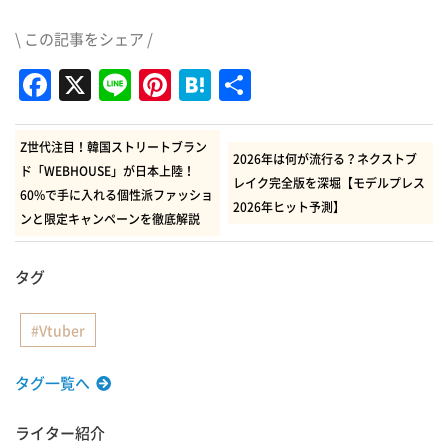
\ この記事をシェア /
Facebook
X
Line
Pinterest
Hatena
共
有
Z世代注目！韓国ストリートブラン
2026年は何が流行る？ネクストブ
ド「WEBHOUSE」が日本上陸！
レイク完全版を深堀【モデルプレス
60%で手に入れる個性派ファッショ
2026年ヒット予測】
ンと限定キャンペーンを徹底解説
タグ
Vtuber
タグ一覧へ
ライター紹介