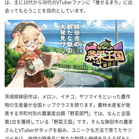
は、主に10代から30代のVTuberファンに「推せるまち」に出
会ってもらうことを目的としています。
茨城県鉾田市は、メロン、イチゴ、サツマイモといった農作
物の生産量が全国トップクラスを誇ります。農林水産省が発
表する市町村別の農業産出額「野菜部門」では、なんと全国
第1位を獲得している「野菜王国」です。そんな鉾田市の農家
さんとVTuberがタッグを組み、ユニークな方法で育てたサツ
マイモは、地域の特産品に新たな物語と価値を与える試みと