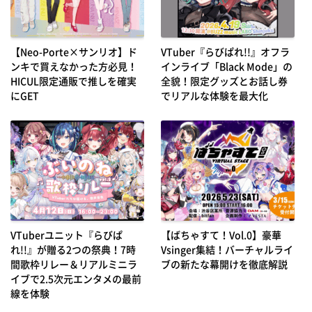
【Neo-Porte×サンリオ】ド
VTuber『らびぱれ!!』オフラ
ンキで買えなかった方必見！
インライブ「Black Mode」の
HICUL限定通販で推しを確実
全貌！限定グッズとお話し券
にGET
でリアルな体験を最大化
VTuberユニット『らびぱ
【ばちゃすて！Vol.0】豪華
れ!!』が贈る2つの祭典！7時
Vsinger集結！バーチャルライ
間歌枠リレー＆リアルミニラ
ブの新たな幕開けを徹底解説
イブで2.5次元エンタメの最前
線を体験