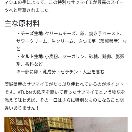
ィシエの手によって、この特別なサツマイモが最高のスイー
ツへと昇華されました。
主な原材料
・
チーズ生地
: クリームチーズ、卵、焼き芋ペースト、
サワークリーム、生クリーム、さつま芋（茨城県産）な
ど
・
タルト生地
: 小麦粉、マーガリン、砂糖、鶏卵、膨張
剤、香料など
※一部に卵・乳成分・ゼラチン・大豆を含む
茨城県産のサツマイモがたっぷり使われているのがポイント
です。VTuberの歌声を聴いて育ったサツマイモという物語を
添えて味わえば、その一口はさらに特別なものになること間
違いありません！