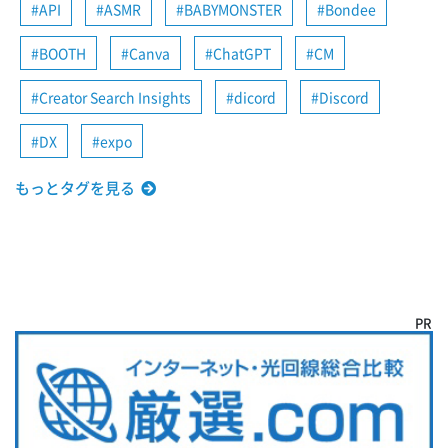
API
ASMR
BABYMONSTER
Bondee
BOOTH
Canva
ChatGPT
CM
Creator Search Insights
dicord
Discord
DX
expo
もっとタグを見る
PR