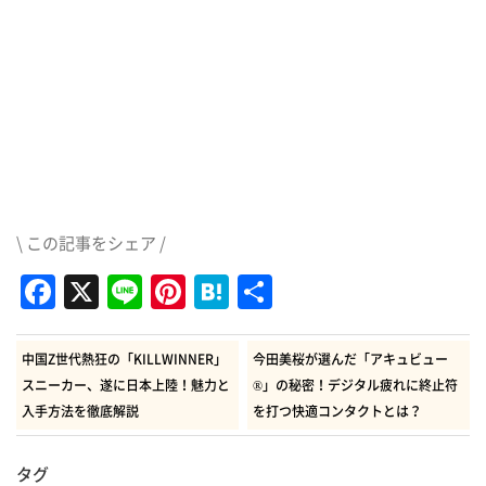
\ この記事をシェア /
Facebook
X
Line
Pinterest
Hatena
共
有
中国Z世代熱狂の「KILLWINNER」
今田美桜が選んだ「アキュビュー
スニーカー、遂に日本上陸！魅力と
®」の秘密！デジタル疲れに終止符
入手方法を徹底解説
を打つ快適コンタクトとは？
タグ