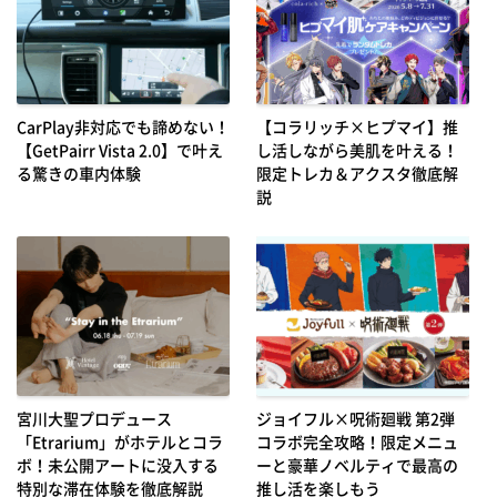
CarPlay非対応でも諦めない！
【コラリッチ×ヒプマイ】推
【GetPairr Vista 2.0】で叶え
し活しながら美肌を叶える！
る驚きの車内体験
限定トレカ＆アクスタ徹底解
説
宮川大聖プロデュース
ジョイフル×呪術廻戦 第2弾
「Etrarium」がホテルとコラ
コラボ完全攻略！限定メニュ
ボ！未公開アートに没入する
ーと豪華ノベルティで最高の
特別な滞在体験を徹底解説
推し活を楽しもう