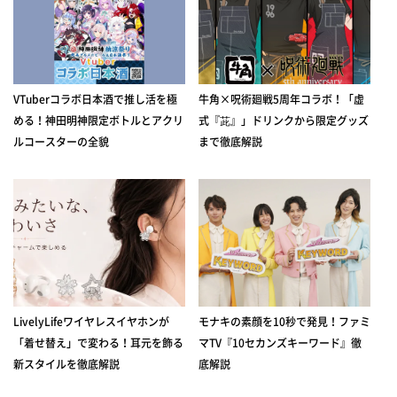
VTuberコラボ日本酒で推し活を極
牛角×呪術廻戦5周年コラボ！「虚
める！神田明神限定ボトルとアクリ
式『茈』」ドリンクから限定グッズ
ルコースターの全貌
まで徹底解説
LivelyLifeワイヤレスイヤホンが
モナキの素顔を10秒で発見！ファミ
「着せ替え」で変わる！耳元を飾る
マTV『10セカンズキーワード』徹
新スタイルを徹底解説
底解説