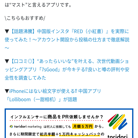
は“マスト”と言えるアプリです。
\こちらもおすすめ/
▼
【話題沸騰】中国版インスタ『RED（小紅書）』を実際に
使ってみた！～アカウント開設から投稿の仕方まで徹底解説
～
▼
【口コミ◎】“あったらいいな”を叶える、次世代動画ショ
ッピングアプリ「7sGood」が今キテる⁉良いと噂の評判や安
全性を調査してみた
▼
iPhoneにはない絵文字が使える⁉ 中国アプリ
「Lolliboom（一甜相机）」が話題