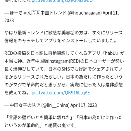
壊れましたな
pic.twitter.com/OxW3081woO
— ほーちゃん🇨🇳中国トレンド (@houchaaaaan)
April 11,
2023
やはり最新トレンドに敏感な美容垢の方は、すぐにリリース
情報をキャッチしてアプリをインストールしていました。
REDの投稿を日本語に自動翻訳してくれるアプリ『habU』が
本当に神。近年中国版Instagram(RED)の日本ユーザーが勢い
良く爆伸びしていて、日本のSNSでも好評でシェアされてい
るからリリースされたらしい。日本の為だけに作ったという
のがマジで革命的だと思うから、実際に使った人は是非感想
を教えてね。
pic.twitter.com/QK916LtqAE
— 中国女子の呟き (@lin__China)
April 17, 2023
「言語の壁がいとも簡単に壊れた」「日本の為だけに作った
というのが革命的」と絶賛の嵐です。