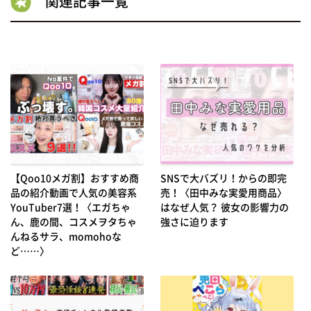
関連記事一覧
【Qoo10メガ割】おすすめ商
SNSで大バズリ！からの即完
品の紹介動画で人気の美容系
売！〈田中みな実愛用商品〉
YouTuber7選！〈エガちゃ
はなぜ人気？ 彼女の影響力の
ん、鹿の間、コスメヲタちゃ
強さに迫ります
んねるサラ、momohoな
ど……〉