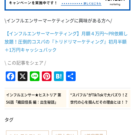
\インフルエンサーマーケティングに興味がある方へ/
【インフルエンサーマーケティング】月額４万円～PR依頼し
放題！圧倒的コスパの『トリドリマーケティング』初月半額
＋1万円キャッシュバック
\ この記事をシェア /
Facebook
X
Line
Pinterest
Hatena
共
有
インフルエンサー★ヒストリア 第
“スパフル”がTikTokで大バズり！Z
56話「織田信長 編：出生秘話」
世代の心を掴んだその理由とは！？
タグ