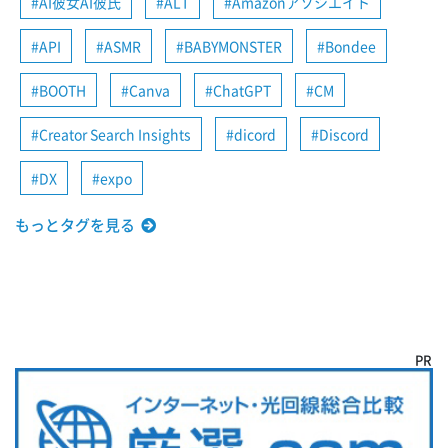
AI彼女AI彼氏
ALT
Amazonアソシエイト
API
ASMR
BABYMONSTER
Bondee
BOOTH
Canva
ChatGPT
CM
Creator Search Insights
dicord
Discord
DX
expo
もっとタグを見る
PR