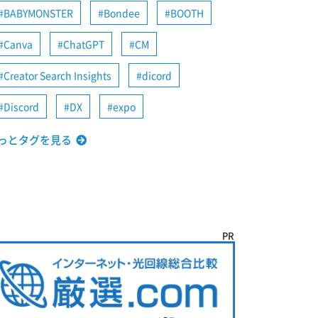
BABYMONSTER
Bondee
BOOTH
Canva
ChatGPT
CM
Creator Search Insights
dicord
Discord
DX
expo
っとタグを見る
PR