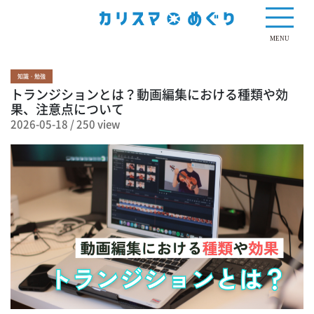
250 view
MENU
知識・勉強
トランジションとは？動画編集における種類や効
果、注意点について
2026-05-18
/
250 view