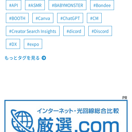
API
ASMR
BABYMONSTER
Bondee
BOOTH
Canva
ChatGPT
CM
Creator Search Insights
dicord
Discord
DX
expo
もっとタグを見る
PR