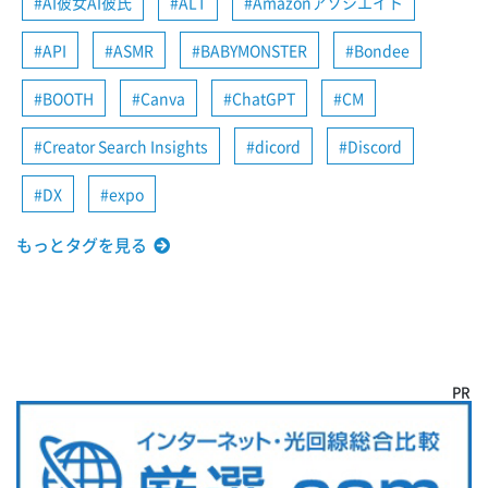
AI彼女AI彼氏
ALT
Amazonアソシエイト
API
ASMR
BABYMONSTER
Bondee
BOOTH
Canva
ChatGPT
CM
Creator Search Insights
dicord
Discord
DX
expo
もっとタグを見る
PR