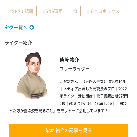
SNSで話題
SNS運用
X
チョコボックス
タグ一覧へ
ライター紹介
柴﨑 祐介
フリーライター
元お坊さん｜（正座苦手な）僧侶歴14年
｜メディア出演した元説法のプロ｜2022
年ライター活動開始｜電子書籍出版9部門
1位｜趣味はTwitterとYouTube｜「関わ
った方が喜ぶ姿を見ること」をモットーに活動しています！
柴﨑 祐介の記事を見る