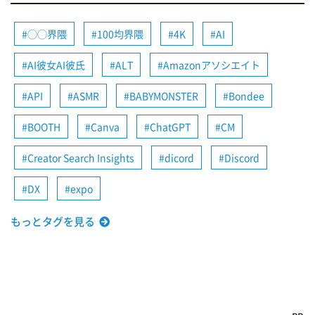
◯◯界隈
100均界隈
4K
AI
AI彼女AI彼氏
ALT
Amazonアソシエイト
API
ASMR
BABYMONSTER
Bondee
BOOTH
Canva
ChatGPT
CM
Creator Search Insights
dicord
Discord
DX
expo
もっとタグを見る