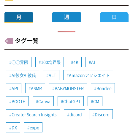
タグ一覧
◯◯界隈
100均界隈
4K
AI
AI彼女AI彼氏
ALT
Amazonアソシエイト
API
ASMR
BABYMONSTER
Bondee
BOOTH
Canva
ChatGPT
CM
Creator Search Insights
dicord
Discord
DX
expo