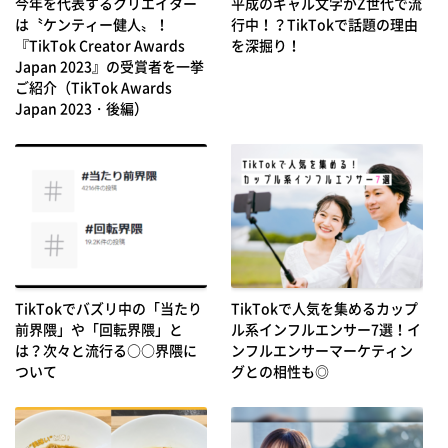
今年を代表するクリエイター
平成のギャル文字がZ世代で流
は〝ケンティー健人〟！
行中！？TikTokで話題の理由
『TikTok Creator Awards
を深掘り！
Japan 2023』の受賞者を一挙
ご紹介（TikTok Awards
Japan 2023・後編）
TikTokでバズリ中の「当たり
TikTokで人気を集めるカップ
前界隈」や「回転界隈」と
ル系インフルエンサー7選！イ
は？次々と流行る○○界隈に
ンフルエンサーマーケティン
ついて
グとの相性も◎