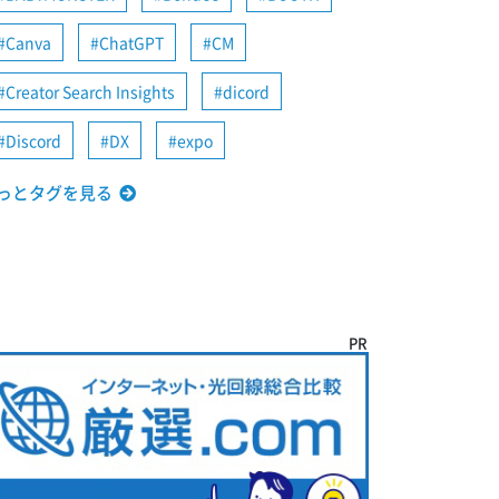
Canva
ChatGPT
CM
Creator Search Insights
dicord
Discord
DX
expo
っとタグを見る
PR