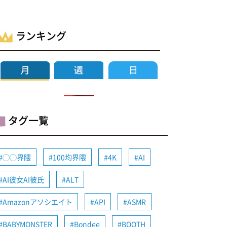
ランキング
タグ一覧
◯◯界隈
100均界隈
4K
AI
AI彼女AI彼氏
ALT
Amazonアソシエイト
API
ASMR
BABYMONSTER
Bondee
BOOTH