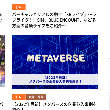
他SNS
I
バーチャルとリアルの融合「XRライブ」～ラ
ッ
ブライヴ！、SiM、BLUE ENCOUNT、など多
方面の音楽ライブをご紹介～
他SNS
知識・勉強
バ
【2022年最新】メタバースの企業参入事例を
ル
紹介！