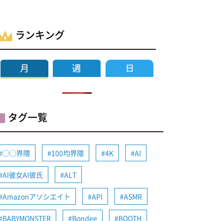
ランキング
タグ一覧
◯◯界隈
100均界隈
4K
AI
AI彼女AI彼氏
ALT
Amazonアソシエイト
API
ASMR
BABYMONSTER
Bondee
BOOTH