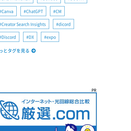
Canva
ChatGPT
CM
Creator Search Insights
dicord
Discord
DX
expo
っとタグを見る
PR