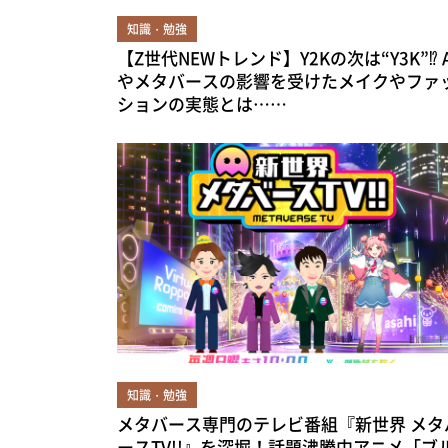
知識・勉強
【Z世代NEWトレンド】Y2Kの次は“Y3K”⁉ A
やメタバースの影響を受けたメイクやファ
ションの実態とは……
知識・勉強
メタバース専門のテレビ番組『新世界 メタ
ースTV!!』を深堀！話題沸騰中アニメ「ブ