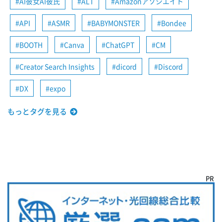
AI彼女AI彼氏
ALT
Amazonアソシエイト
API
ASMR
BABYMONSTER
Bondee
BOOTH
Canva
ChatGPT
CM
Creator Search Insights
dicord
Discord
DX
expo
もっとタグを見る
PR