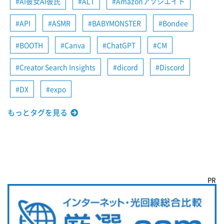
AI彼女AI彼氏
ALT
Amazonアソシエイト
API
ASMR
BABYMONSTER
Bondee
BOOTH
Canva
ChatGPT
CM
Creator Search Insights
dicord
Discord
DX
expo
もっとタグを見る
PR