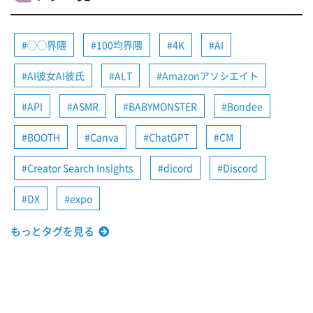
◯◯界隈
100均界隈
4K
AI
AI彼女AI彼氏
ALT
Amazonアソシエイト
API
ASMR
BABYMONSTER
Bondee
BOOTH
Canva
ChatGPT
CM
Creator Search Insights
dicord
Discord
DX
expo
もっとタグを見る