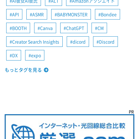
AI彼女AI彼氏
ALT
Amazonアソシエイト
API
ASMR
BABYMONSTER
Bondee
BOOTH
Canva
ChatGPT
CM
Creator Search Insights
dicord
Discord
DX
expo
もっとタグを見る
PR