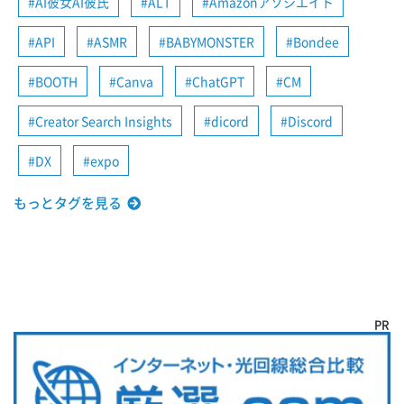
AI彼女AI彼氏
ALT
Amazonアソシエイト
API
ASMR
BABYMONSTER
Bondee
BOOTH
Canva
ChatGPT
CM
Creator Search Insights
dicord
Discord
DX
expo
もっとタグを見る
PR