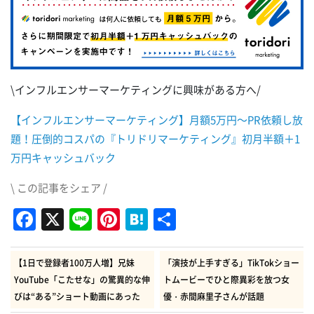
\インフルエンサーマーケティングに興味がある方へ/
【インフルエンサーマーケティング】月額5万円～PR依頼し放
題！圧倒的コスパの『トリドリマーケティング』初月半額＋1
万円キャッシュバック
\ この記事をシェア /
Facebook
X
Line
Pinterest
Hatena
共
有
【1日で登録者100万人増】兄妹
「演技が上手すぎる」TikTokショー
YouTube「こたせな」の驚異的な伸
トムービーでひと際異彩を放つ女
びは“ある”ショート動画にあった
優・赤間麻里子さんが話題