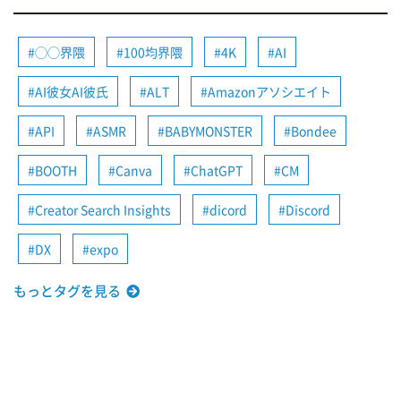
◯◯界隈
100均界隈
4K
AI
AI彼女AI彼氏
ALT
Amazonアソシエイト
API
ASMR
BABYMONSTER
Bondee
BOOTH
Canva
ChatGPT
CM
Creator Search Insights
dicord
Discord
DX
expo
もっとタグを見る