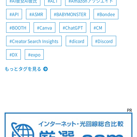
AI彼女AI彼氏
ALT
Amazonアソシエイト
API
ASMR
BABYMONSTER
Bondee
BOOTH
Canva
ChatGPT
CM
Creator Search Insights
dicord
Discord
DX
expo
もっとタグを見る
PR