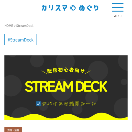
MENU
HOME
StreamDeck
StreamDeck
知識・勉強