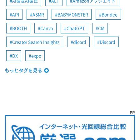
AI彼女AI彼氏
ALT
Amazonアソシエイト
API
ASMR
BABYMONSTER
Bondee
BOOTH
Canva
ChatGPT
CM
Creator Search Insights
dicord
Discord
DX
expo
もっとタグを見る
PR