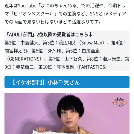
近年はYouTube「よにのちゃんねる」での活躍や、今期ドラ
マ『ビリオン×スクール』での主演など、SNSとTVメディア
での両面で見ない日はないほどの活躍ぶりです。
「ADULT部門」2位以降の受賞者はこちら↓
第2位：中島健人、第3位：渡辺翔太（Snow Man）、第4位：
間宮祥太朗、第5位：SKY-HI、第6位：白濱亜嵐
（GENERATIONS）、第7位：山下智久、第8位：瀬戸康史、第
9位：赤楚衛二、第10位：澤本夏輝（FANTASTICS）
【イケボ部門】小林千晃さん