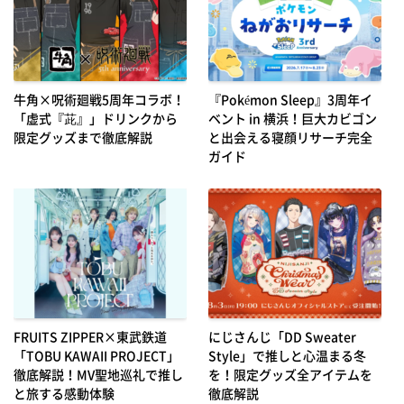
牛角×呪術廻戦5周年コラボ！
『Pokémon Sleep』3周年イ
「虚式『茈』」ドリンクから
ベント in 横浜！巨大カビゴン
限定グッズまで徹底解説
と出会える寝顔リサーチ完全
ガイド
FRUITS ZIPPER×東武鉄道
にじさんじ「DD Sweater
「TOBU KAWAII PROJECT」
Style」で推しと心温まる冬
徹底解説！MV聖地巡礼で推し
を！限定グッズ全アイテムを
と旅する感動体験
徹底解説