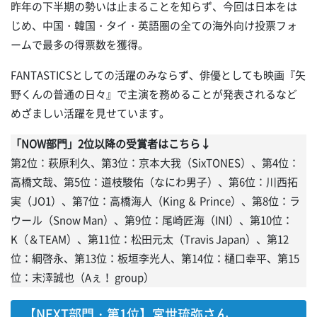
昨年の下半期の勢いは止まることを知らず、今回は日本をは
じめ、中国・韓国・タイ・英語圏の全ての海外向け投票フォ
ームで最多の得票数を獲得。
FANTASTICSとしての活躍のみならず、俳優としても映画『矢
野くんの普通の日々』で主演を務めることが発表されるなど
めざましい活躍を見せています。
「NOW部門」2位以降の受賞者はこちら↓
第2位：萩原利久、第3位：京本大我（SixTONES）、第4位：
高橋文哉、第5位：道枝駿佑（なにわ男子）、第6位：川西拓
実（JO1）、第7位：高橋海人（King ＆ Prince）、第8位：ラ
ウール（Snow Man）、第9位：尾崎匠海（INI）、第10位：
K（＆TEAM）、第11位：松田元太（Travis Japan）、第12
位：綱啓永、第13位：板垣李光人、第14位：樋口幸平、第15
位：末澤誠也（Aぇ！ group）
【NEXT部門・第1位】宮世琉弥さん