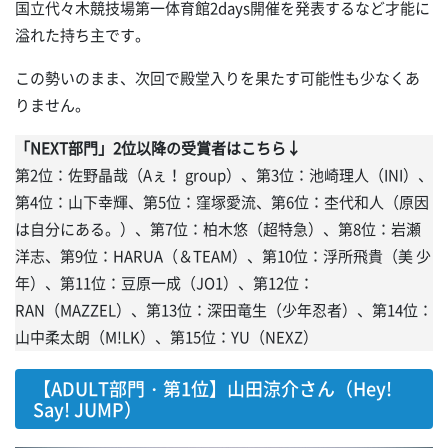
国立代々木競技場第一体育館2days開催を発表するなど才能に
溢れた持ち主です。
この勢いのまま、次回で殿堂入りを果たす可能性も少なくあ
りません。
「NEXT部門」2位以降の受賞者はこちら↓
第2位：佐野晶哉（Aぇ！ group）、第3位：池崎理人（INI）、
第4位：山下幸輝、第5位：窪塚愛流、第6位：杢代和人（原因
は自分にある。）、第7位：柏木悠（超特急）、第8位：岩瀬
洋志、第9位：HARUA（＆TEAM）、第10位：浮所飛貴（美 少
年）、第11位：豆原一成（JO1）、第12位：
RAN（MAZZEL）、第13位：深田竜生（少年忍者）、第14位：
山中柔太朗（M!LK）、第15位：YU（NEXZ）
【ADULT部門・第1位】山田涼介さん（Hey!
Say! JUMP）