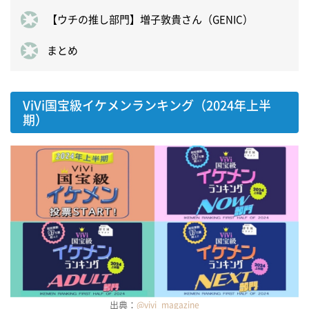
【ウチの推し部門】増子敦貴さん（GENIC）
まとめ
ViVi国宝級イケメンランキング（2024年上半
期）
出典：
@v
ivi_magazine