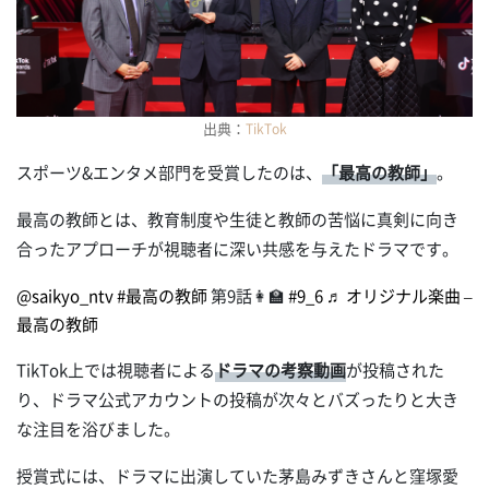
出典：
TikTok
スポーツ&エンタメ部門を受賞したのは、
「最高の教師」
。
最高の教師とは、教育制度や生徒と教師の苦悩に真剣に向き
合ったアプローチが視聴者に深い共感を与えたドラマです。
@saikyo_ntv
#最高の教師
第9話👩‍🏫
#9_6
♬ オリジナル楽曲 –
最高の教師
TikTok上では視聴者による
ドラマの考察動画
が投稿された
り、ドラマ公式アカウントの投稿が次々とバズったりと大き
な注目を浴びました。
授賞式には、ドラマに出演していた茅島みずきさんと窪塚愛