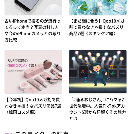
古いiPhoneで撮るのが流行っ
【まだ間に合う】Qoo10メガ
てるって本当？写真の移し方
割で買わなきゃ損！なバズリ
や今のiPhoneカメラとの写り
商品7選〈スキンケア編〉
方比較
【今年初】Qoo10メガ割で買
「#踊るおじさん」にハマるZ
わなきゃ損！なバズリ商品7選
世代急増中。人気TikTokアカ
〈韓国コスメ編〉
ウント5選から紐解くその魅力
とは