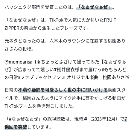
ハッシュタグ部門を受賞したのは、
「なぁぜなぁぜ」
。
「なぁぜなぁぜ」は、TikTokで人気に火が付いたFRUIT
ZIPPERの楽曲から派生したフレーズです。
元ネタとなったのは、六本木のラウンジに在籍する桃園あり
ささんの投稿。
@momoarisa_tik
ちょっとふざけて撮ってみた【なぁぜなぁ
ぜ】が広まってて嬉しい❣️櫻井優衣様まで届けっ
#ももらんど
の日常
#ファブリックセブン
♬ オリジナル楽曲 – 桃園ありさ🍑
日常の
不満や疑問を可愛らしく世の中に問いかける
動画スタ
イルで、桃園さんのようにマイク片手に首をかしげる動画が
TikTokブームを巻き起こしました。
「#なぁぜなぁぜ」の総視聴数は、現時点（2023年12月）で
7
億回を突破
しています。