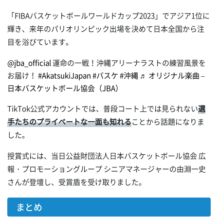
「FIBAバスケットボールワールドカップ2023」でアジア1位に
輝き、来年のパリオリンピック出場を決めて日本全国から注
目を浴びています。
@jba_official
運命の一戦！沖縄アリーナラストの練習風景を
お届け！
#AkatsukiJapan
#バスケ
#沖縄
♬ オリジナル楽曲 –
日本バスケットボール協会（JBA）
TikTok公式アカウントでは、普段コート上では見られない
選
手たちのプライベートな一面も知れる
ことから話題になりま
した。
授賞式には、当日公益財団法人日本バスケットボール協会 広
報・プロモーショングループ シニアマネージャーの由淵一史
さんが登壇し、受賞盾を受け取りました。
まとめ