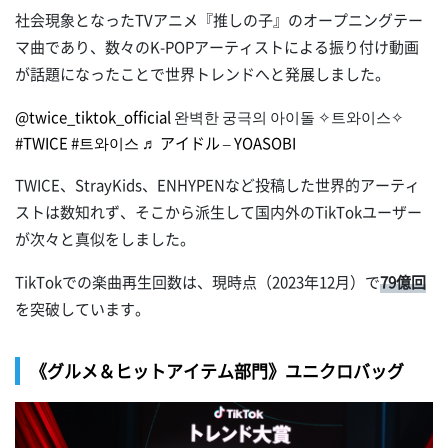
社会現象となったTVアニメ『推しの子』のオープニングテー
マ曲であり、数々のK-POPアーティストによる振り付け動画
が話題になったことで世界トレンドへと発展しました。
@twice_tiktok_official
완벽한 궁극의 아이돌 ✧트와이스✧
#TWICE
#트와이스
♬ アイドル – YOASOBI
TWICE、StrayKids、ENHYPENなど投稿した世界的アーティ
ストは数知れず、そこから派生して国内外のTikTokユーザー
が次々と真似をしました。
TikTokでの楽曲再生回数は、現時点（2023年12月）で
79億回
を突破しています。
《グルメ＆ヒットアイテム部門》ユニクロバッグ