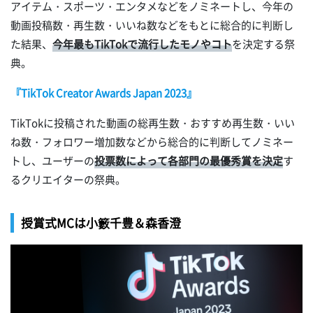
アイテム・スポーツ・エンタメなどをノミネートし、今年の
動画投稿数・再生数・いいね数などをもとに総合的に判断し
た結果、
今年最もTikTokで流行したモノやコト
を決定する祭
典。
『TikTok Creator Awards Japan 2023』
TikTokに投稿された動画の総再生数・おすすめ再生数・いい
ね数・フォロワー増加数などから総合的に判断してノミネー
トし、ユーザーの
投票数によって各部門の最優秀賞を決定
す
るクリエイターの祭典。
授賞式MCは小籔千豊＆森香澄