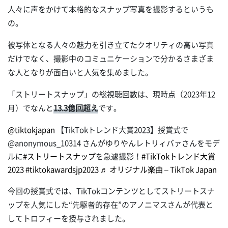
人々に声をかけて本格的なスナップ写真を撮影するというも
の。
被写体となる人々の魅力を引き立てたクオリティの高い写真
だけでなく、撮影中のコミュニケーションで分かるさまざま
な人となりが面白いと人気を集めました。
「ストリートスナップ」の総視聴回数は、現時点（2023年12
月）でなんと
13.3億回超え
です。
@tiktokjapan
【TikTokトレンド大賞2023】授賞式で
@anonymous_10314 さんがゆりやんレトリィバァさんをモデ
ルに
#ストリートスナップ
を急遽撮影！
#TikTokトレンド大賞
2023
#tiktokawardsjp2023
♬ オリジナル楽曲 – TikTok Japan
今回の授賞式では、TikTokコンテンツとしてストリートスナ
ップを人気にした“先駆者的存在”のアノニマスさんが代表と
してトロフィーを授与されました。