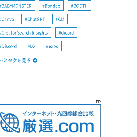
BABYMONSTER
Bondee
BOOTH
Canva
ChatGPT
CM
Creator Search Insights
dicord
Discord
DX
expo
っとタグを見る
PR