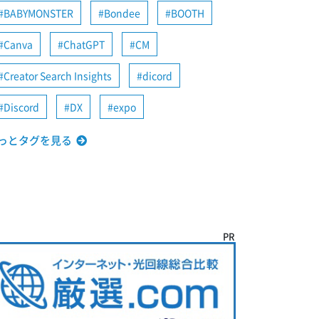
BABYMONSTER
Bondee
BOOTH
Canva
ChatGPT
CM
Creator Search Insights
dicord
Discord
DX
expo
っとタグを見る
PR