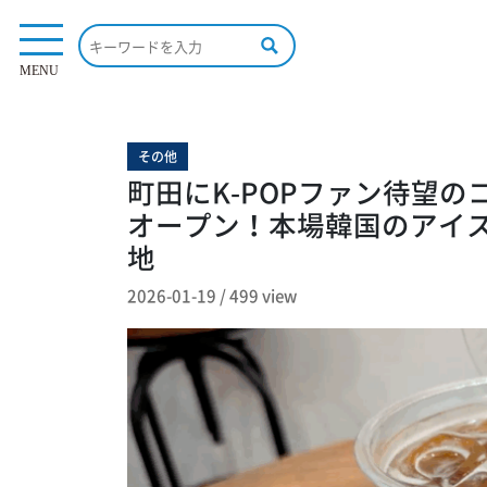
499 view
MENU
その他
町田にK-POPファン待望の
オープン！本場韓国のアイ
地
2026-01-19
/
499 view