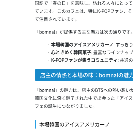
国語で「春の日」を意味し、訪れる人々にとって
ています。このカフェは、特にK-POPファン、
て注目されています。
「bomnal」が提供する主な魅力は次の通りです
・
本場韓国のアイスアメリカーノ
: すっ
・
心ときめく韓国菓子
: 豊富なラインナ
・
K-POPファンが集うコミュニティ
: 共
店主の情熱と本場の味：bomnalの魅
「bomnal」の魅力は、店主のBTSへの熱い
韓国文化に深く魅了された中で出会った「アイス
フェの誕生につながりました。
本場韓国のアイスアメリカーノ