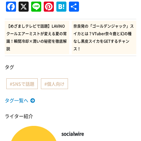
Facebook
X
Line
Pinterest
Hatena
共
有
【めざましテレビで話題】LAViNO
奈良発の「ゴールデンジャック」ス
クールエアーミストが変える夏の常
イカとは？VTuber奈々鹿と幻の種
識！瞬間冷却×潤いの秘密を徹底解
なし黒皮スイカをGETするチャン
説
ス！
タグ
SNSで話題
個人向け
タグ一覧へ
ライター紹介
socialwire