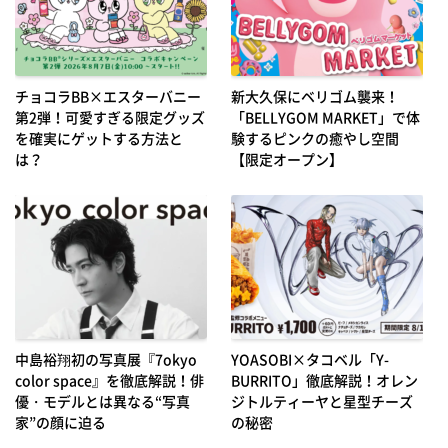
チョコラBB×エスターバニー
新大久保にベリゴム襲来！
第2弾！可愛すぎる限定グッズ
「BELLYGOM MARKET」で体
を確実にゲットする方法と
験するピンクの癒やし空間
は？
【限定オープン】
中島裕翔初の写真展『7okyo
YOASOBI×タコベル「Y-
color space』を徹底解説！俳
BURRITO」徹底解説！オレン
優・モデルとは異なる“写真
ジトルティーヤと星型チーズ
家”の顔に迫る
の秘密