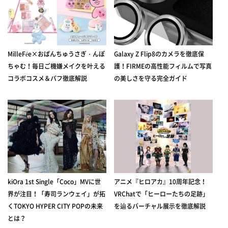
MilleFée×おぱんちゅうさぎ・んぽ
Galaxy Z Flip8のカメラを徹底保
ちゃむ！毎日ご機嫌メイクを叶える
護！FIRMEの高性能フィルムで写真
コラボコスメ＆パフ徹底解説
の美しさを守る完全ガイド
kiOra 1st Single「Coco」MVに世
アニメ『ヒロアカ』10周年記念！
界が注目！「寿司ランウェイ」が拓
VRChatで「ヒーローたちの足跡」
くTOKYO HYPER CITY POPの未来
を辿るバーチャル展示を徹底解説
とは？