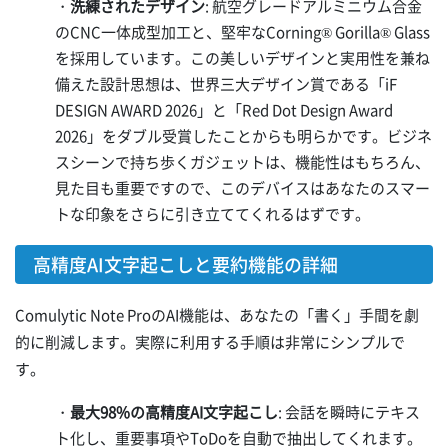
・
洗練されたデザイン
: 航空グレードアルミニウム合金
のCNC一体成型加工と、堅牢なCorning® Gorilla® Glass
を採用しています。この美しいデザインと実用性を兼ね
備えた設計思想は、世界三大デザイン賞である「iF
DESIGN AWARD 2026」と「Red Dot Design Award
2026」をダブル受賞したことからも明らかです。ビジネ
スシーンで持ち歩くガジェットは、機能性はもちろん、
見た目も重要ですので、このデバイスはあなたのスマー
トな印象をさらに引き立ててくれるはずです。
高精度AI文字起こしと要約機能の詳細
Comulytic Note ProのAI機能は、あなたの「書く」手間を劇
的に削減します。実際に利用する手順は非常にシンプルで
す。
・
最大98%の高精度AI文字起こし
: 会話を瞬時にテキス
ト化し、重要事項やToDoを自動で抽出してくれます。