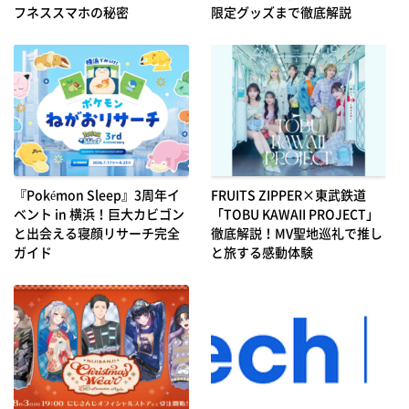
フネススマホの秘密
限定グッズまで徹底解説
『Pokémon Sleep』3周年イ
FRUITS ZIPPER×東武鉄道
ベント in 横浜！巨大カビゴン
「TOBU KAWAII PROJECT」
と出会える寝顔リサーチ完全
徹底解説！MV聖地巡礼で推し
ガイド
と旅する感動体験