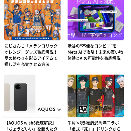
にじさんじ「メランコリック
渋谷の“不便なコンビニ”を
オレンジ」グッズ徹底解説！
Meta AIで攻略！未来の買い物
夏の終わりを彩るアイテムで
体験とAIの可能性を徹底解説
推し活を充実させる方法
【AQUOS wish6徹底解説】
牛角×呪術廻戦5周年コラボ！
「ちょうどいい」を超えたタ
「虚式『茈』」ドリンクから