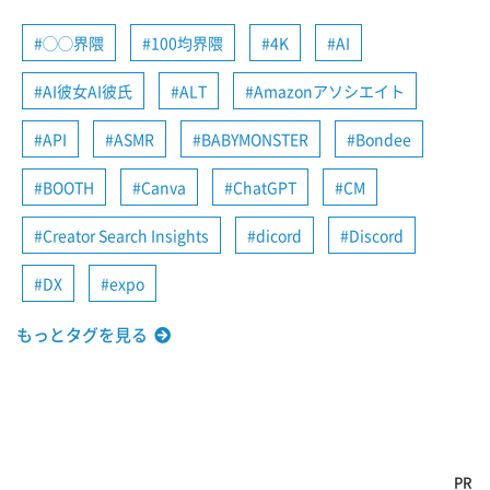
◯◯界隈
100均界隈
4K
AI
AI彼女AI彼氏
ALT
Amazonアソシエイト
API
ASMR
BABYMONSTER
Bondee
BOOTH
Canva
ChatGPT
CM
Creator Search Insights
dicord
Discord
DX
expo
もっとタグを見る
PR