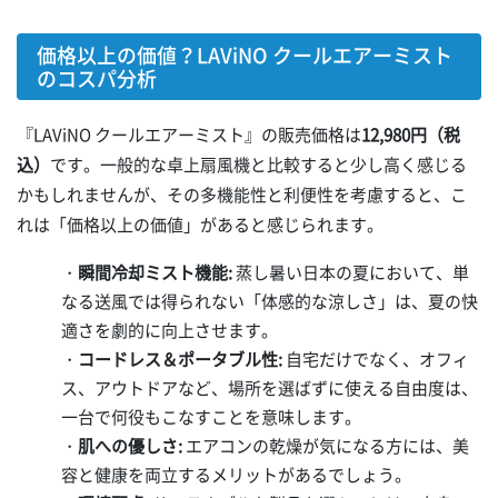
価格以上の価値？LAViNO クールエアーミスト
のコスパ分析
『LAViNO クールエアーミスト』の販売価格は
12,980円（税
込）
です。一般的な卓上扇風機と比較すると少し高く感じる
かもしれませんが、その多機能性と利便性を考慮すると、こ
れは「価格以上の価値」があると感じられます。
・
瞬間冷却ミスト機能:
蒸し暑い日本の夏において、単
なる送風では得られない「体感的な涼しさ」は、夏の快
適さを劇的に向上させます。
・
コードレス＆ポータブル性:
自宅だけでなく、オフィ
ス、アウトドアなど、場所を選ばずに使える自由度は、
一台で何役もこなすことを意味します。
・
肌への優しさ:
エアコンの乾燥が気になる方には、美
容と健康を両立するメリットがあるでしょう。