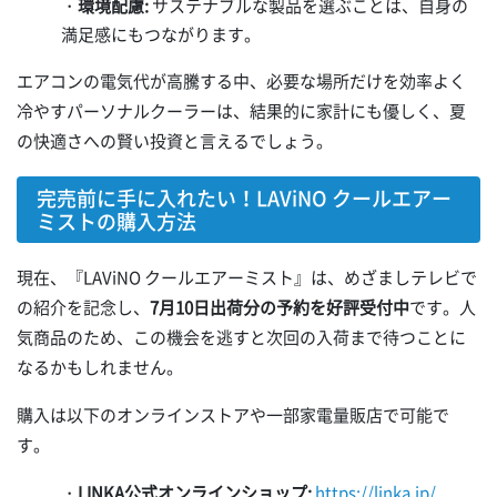
・
環境配慮:
サステナブルな製品を選ぶことは、自身の
満足感にもつながります。
エアコンの電気代が高騰する中、必要な場所だけを効率よく
冷やすパーソナルクーラーは、結果的に家計にも優しく、夏
の快適さへの賢い投資と言えるでしょう。
完売前に手に入れたい！LAViNO クールエアー
ミストの購入方法
現在、『LAViNO クールエアーミスト』は、めざましテレビで
の紹介を記念し、
7月10日出荷分の予約を好評受付中
です。人
気商品のため、この機会を逃すと次回の入荷まで待つことに
なるかもしれません。
購入は以下のオンラインストアや一部家電量販店で可能で
す。
・
LINKA公式オンラインショップ:
https://linka.jp/