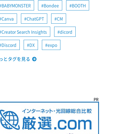
BABYMONSTER
Bondee
BOOTH
Canva
ChatGPT
CM
Creator Search Insights
dicord
Discord
DX
expo
っとタグを見る
PR