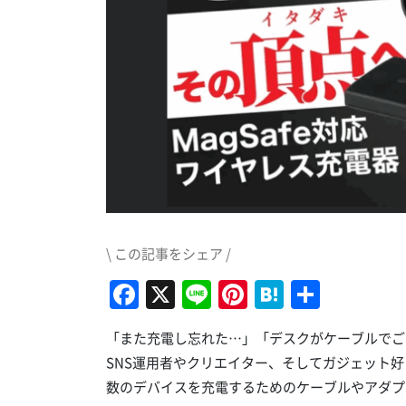
\ この記事をシェア /
Facebook
X
Line
Pinterest
Hatena
共
有
「また充電し忘れた…」「デスクがケーブルでご
SNS運用者やクリエイター、そしてガジェット
数のデバイスを充電するためのケーブルやアダプ