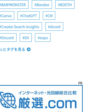
BABYMONSTER
Bondee
BOOTH
Canva
ChatGPT
CM
Creator Search Insights
dicord
Discord
DX
expo
っとタグを見る
PR