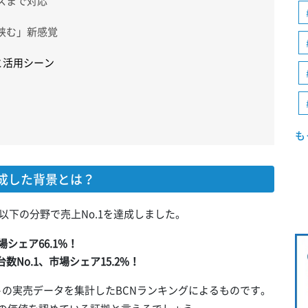
スまで対応
「挟む」新感覚
と活用シーン
も
達成した背景とは？
、以下の分野で売上No.1を達成しました。
シェア66.1%！
No.1、市場シェア15.2%！
トの実売データを集計したBCNランキングによるものです。