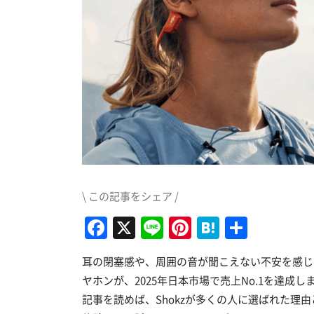
\ この記事をシェア /
Facebook
X
Line
Pinterest
Hatena
共
有
耳の閉塞感や、周囲の音が聞こえない不安を感じた
ヤホンが、2025年日本市場で売上No.1を達成
記事を読めば、Shokzが多くの人に選ばれた理