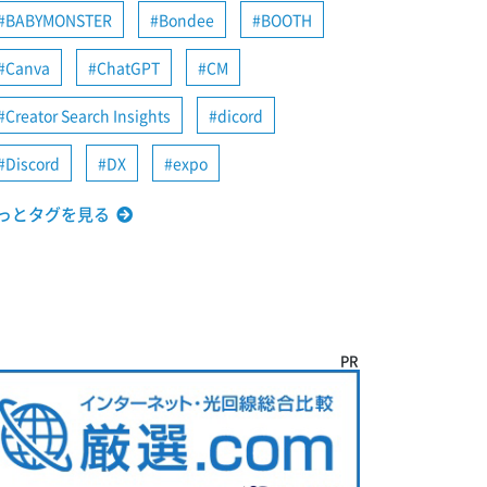
BABYMONSTER
Bondee
BOOTH
Canva
ChatGPT
CM
Creator Search Insights
dicord
Discord
DX
expo
っとタグを見る
PR