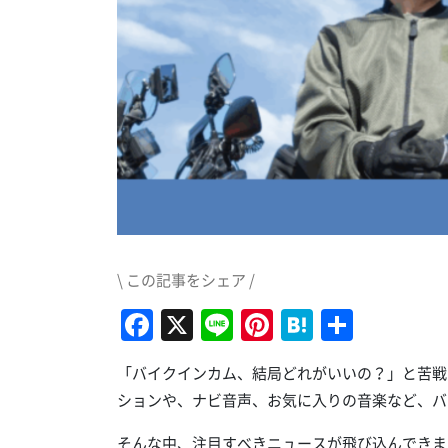
\ この記事をシェア /
Facebook
X
Line
Pinterest
Hatena
共
有
「バイクインカム、結局どれがいいの？」と苦戦
ションや、ナビ音声、お気に入りの音楽など、バ
そんな中、注目すべきニュースが飛び込んできま