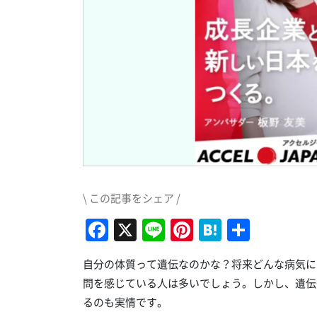
\ この記事をシェア /
Facebook
X
Line
Pinterest
Hatena
共
有
自分の体質って遺伝なのかな？将来どんな病気に
問を感じている人は多いでしょう。しかし、遺伝
るのも実情です。