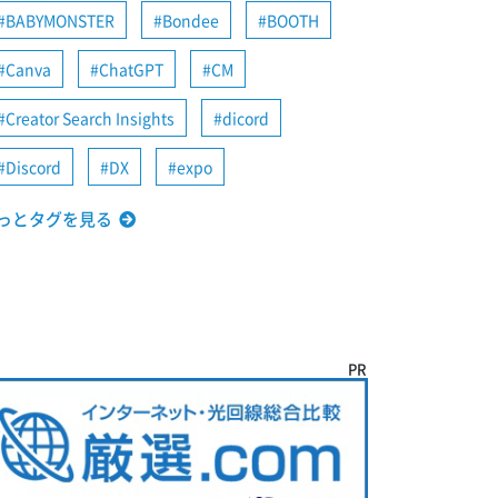
BABYMONSTER
Bondee
BOOTH
Canva
ChatGPT
CM
Creator Search Insights
dicord
Discord
DX
expo
っとタグを見る
PR