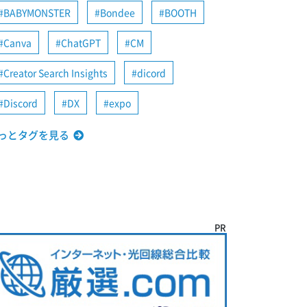
BABYMONSTER
Bondee
BOOTH
Canva
ChatGPT
CM
Creator Search Insights
dicord
Discord
DX
expo
っとタグを見る
PR